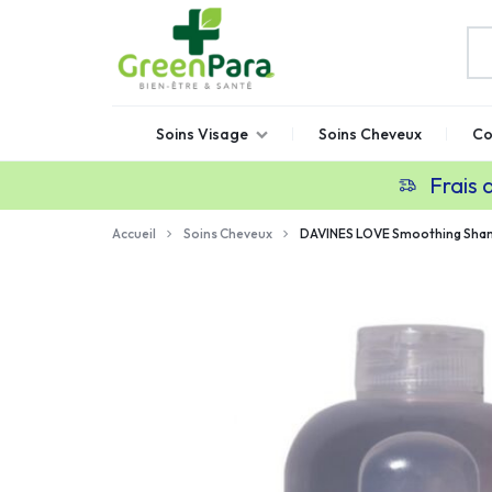
GREENPARA
Parapharmacie
Soins Visage
Soins Cheveux
Co
en
ligne
Frais 
Maroc
Accueil
Soins Cheveux
DAVINES LOVE Smoothing Sh