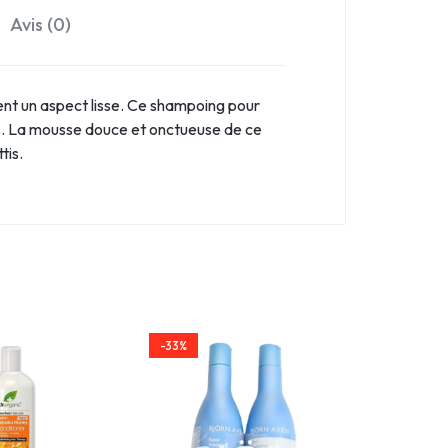
Avis (0)
ent un aspect lisse. Ce shampoing pour
tes. La mousse douce et onctueuse de ce
tis.
-33%
-35%