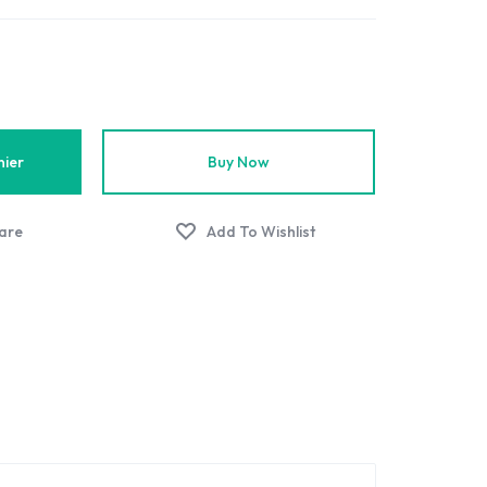
nier
Buy Now