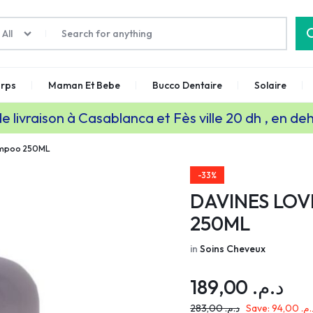
All
rps
Maman Et Bebe
Bucco Dentaire
Solaire
de livraison à Casablanca et Fès ville 20 dh , en de
ampoo 250ML
-33%
DAVINES LOV
250ML
in
Soins Cheveux
189,00
د.م.
283,00
د.م.
Save:
94,00
د.م