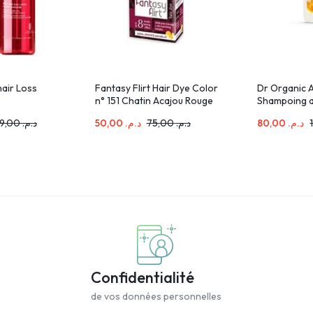
hair Loss
Fantasy Flirt Hair Dye Color
Dr Organic 
n° 151 Chatin Acajou Rouge
Shampoing a
Intense 108ml
Manuka 265
749,00
د.م.
50,00
د.م.
75,00
د.م.
80,00
د.م.
Confidentialité
de vos données personnelles