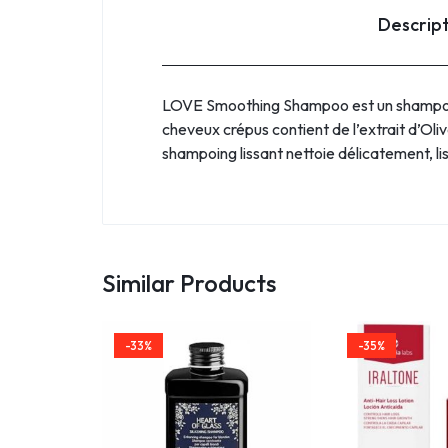
Descrip
LOVE Smoothing Shampoo est un shampoing l
cheveux crépus contient de l’extrait d’Oli
shampoing lissant nettoie délicatement, liss
Similar Products
-33%
-35%