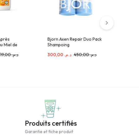
Après
Bjorn Axen Repair Duo Pack
Th-Vitali
u Miel de
Shampoing
Blond Mo
Ml
250ml+Conditionner 250ml
119,00
د.م.
300,00
د.م.
450,00
د.م.
78,00
د.م
Produits certifiés
Garantie et fiche produit