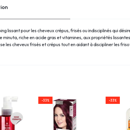
tion
issant pour les cheveux crépus, frisés ou indisciplinés qui désir
ve minuta, riche en acide gras et vitamines, aux propriétés lissan
e les cheveux frisés et crépus tout en aidant à discipliner les frisot
-33%
-33%