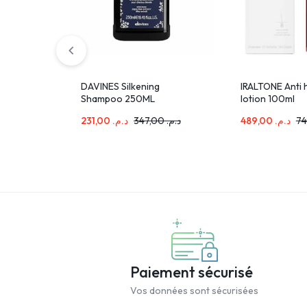
DAVINES Silkening
IRALTONE Anti 
Shampoo 250ML
lotion 100ml
231,00
د.م.
347,00
د.م.
489,00
د.م.
Paiement sécurisé
Vos données sont sécurisées