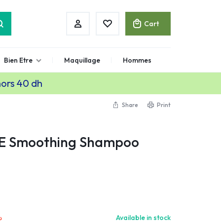
Cart
Bien Etre
Maquillage
Hommes
hors 40 dh
Share
Print
E Smoothing Shampoo
.
Available in stock