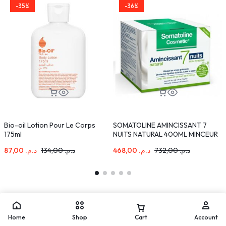
-35%
-36%
Bio-oil Lotion Pour Le Corps
SOMATOLINE AMINCISSANT 7
M
175ml
NUITS NATURAL 400ML MINCEUR
C
PEAUX SENSIBLES
87,00
د.م.
134,00
د.م.
468,00
د.م.
732,00
د.م.
Home
Shop
Cart
Account