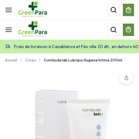
Frais de livraison à Casablanca et Fès ville 20 dh , en dehors 40
Accueil
Corps
Cumlaude lab Lubripiu Hygiene Intime 200ml