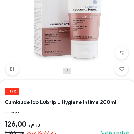
1/1
-34%
Cumlaude lab Lubripiu Hygiene Intime 200ml
in
Corps
126,00
د.م.
191,00
د.م.
Save:
65,00
د.م.
Available in stock