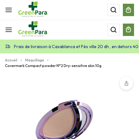
Frais de livraison à Casablanca et Fès ville 20 dh , en dehors 40
Accueil
Maquillage
Covermark Compact powder N°2 Dry-sensitive skin 10g