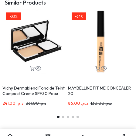
Similar Products
-33%
-34%
Vichy Dermablend Fond de Teint
MAYBELLINE FIT ME CONCEALER
B
Compact Crème SPF30 Peau
20
Sèche | 9,5g
241,00
د.م.
361,00
د.م.
86,00
د.م.
130,00
د.م.