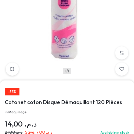
1/1
-33%
Cotonet coton Disque Démaquillant 120 Pièces
in
Maquillage
14,00
د.م.
21,00
د.م.
Save:
7,00
د.م.
Available in stock