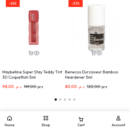
-34%
-33%
Maybelline Super Stay Teddy Tint
Benecos Durcisseur Bamboo
B
30 Coquettish 5ml
Heardener 5ml
98,00
د.م.
149,00
د.م.
80,00
د.م.
120,00
د.م.
Home
Shop
Cart
Account