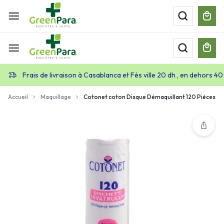
Frais de livraison à Casablanca et Fès ville 20 dh , en dehors 40
Accueil
Maquillage
Cotonet coton Disque Démaquillant 120 Pièces