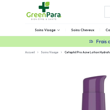
GREENPARA
Parapharmacie
Soins Visage
Soins Cheveux
Co
en
ligne
Frais 
Maroc
Accueil
Soins Visage
Cetaphil Pro Acne Lotion Hydrat