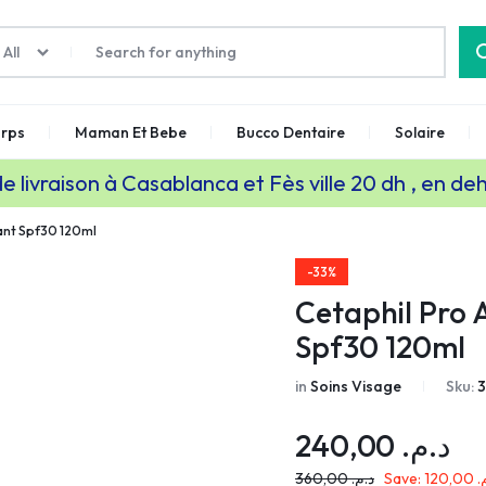
All
rps
Maman Et Bebe
Bucco Dentaire
Solaire
de livraison à Casablanca et Fès ville 20 dh , en de
ant Spf30 120ml
-33%
Cetaphil Pro 
Spf30 120ml
in
Soins Visage
Sku:
240,00
د.م.
360,00
د.م.
Save:
120,00
م