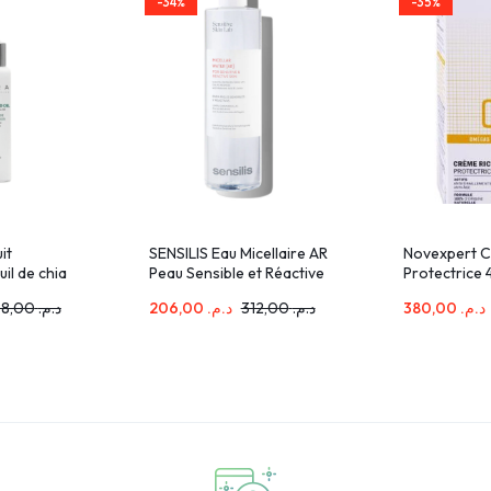
-34%
-35%
it
SENSILIS Eau Micellaire AR
Novexpert C
uil de chia
Peau Sensible et Réactive
Protectrice
400ml
578,00
د.م.
206,00
د.م.
312,00
د.م.
380,00
د.م.