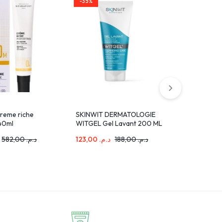
-35%
-35%
reme riche
SKINWIT DERMATOLOGIE
Eye Care 
 40ml
WITGEL Gel Lavant 200 ML
ml Ultra V
Uree Cap
582,00
د.م.
123,00
د.م.
188,00
د.م.
76,00
د.م