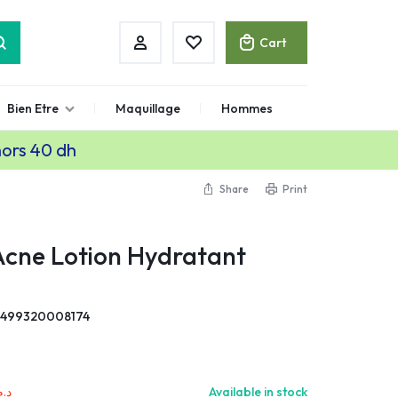
Cart
Bien Etre
Maquillage
Hommes
hors 40 dh
Share
Print
Acne Lotion Hydratant
3499320008174
د..
Available in stock