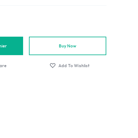
nier
Buy Now