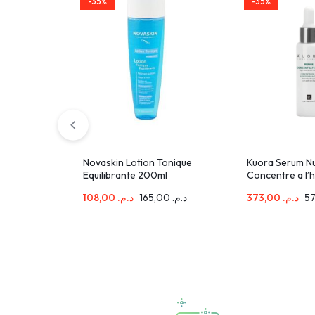
-35%
-35%
Novaskin Lotion Tonique
Kuora Serum Nu
Equilibrante 200ml
Concentre a l’h
30ml
108,00
د.م.
165,00
د.م.
373,00
د.م.