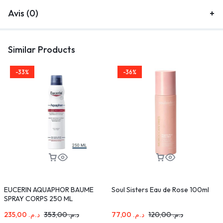
Avis (0)
Similar Products
-33%
-36%
EUCERIN AQUAPHOR BAUME
Soul Sisters Eau de Rose 100ml
L
SPRAY CORPS 250 ML
C
235,00
د.م.
353,00
د.م.
77,00
د.م.
120,00
د.م.