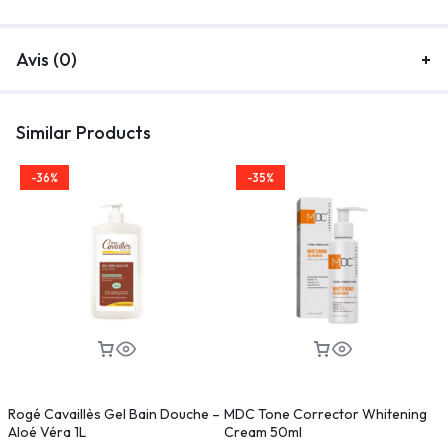
Avis (0)
Similar Products
-36%
-35%
Rogé Cavaillès Gel Bain Douche –
MDC Tone Corrector Whitening
Aloé Véra 1L
Cream 50ml
S