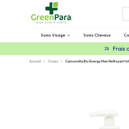
GREENPARA
Parapharmacie
Soins Visage
Soins Cheveux
Co
en
ligne
Frais 
Maroc
Accueil
Corps
Camomilla Blu Energy Man Nettoyant In