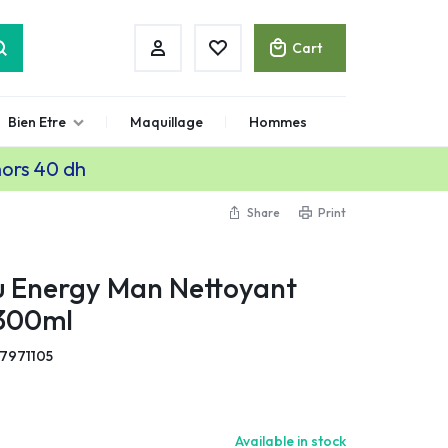
Cart
Bien Etre
Maquillage
Hommes
hors 40 dh
Share
Print
u Energy Man Nettoyant
 300ml
7971105
Available in stock