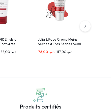
AIR Emulsion
Julia & Rose Creme Mains
A-DERMA
 Post-Acte
Seches a Tres Seches 50ml
CONTROL
ANTI-GR
188,00
د.م.
76,00
د.م.
117,00
د.م.
225,00
.م
COSMÉTI
ml
Produits certifiés