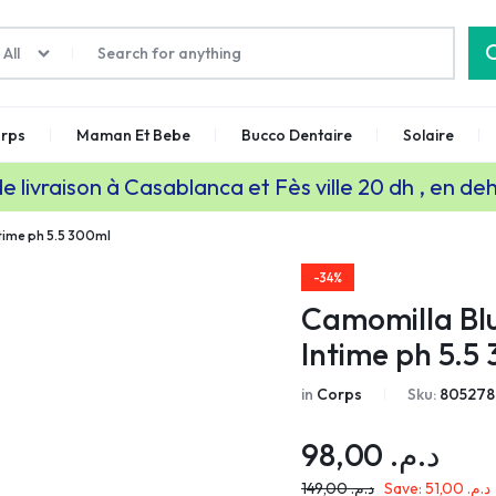
All
rps
Maman Et Bebe
Bucco Dentaire
Solaire
de livraison à Casablanca et Fès ville 20 dh , en de
time ph 5.5 300ml
-34%
Camomilla Bl
Intime ph 5.5
in
Corps
Sku:
805278
98,00
د.م.
149,00
د.م.
Save:
51,00
د.م.