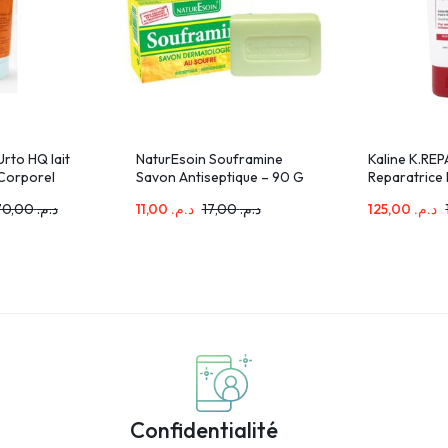
rto HQ lait
NaturEsoin Souframine
Kaline K.REP
Corporel
Savon Antiseptique – 90 G
Reparatrice
40ml
570,00
د.م.
11,00
د.م.
17,00
د.م.
125,00
د.م.
Confidentialité