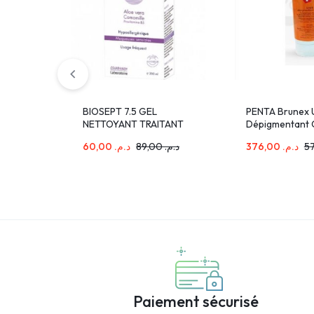
BIOSEPT 7.5 GEL
PENTA Brunex U
NETTOYANT TRAITANT
Dépigmentant 
EXTRA-DOUX À L’ALOE
200ml
60,00
د.م.
89,00
د.م.
376,00
د.م.
VERA 200 ML
Paiement sécurisé