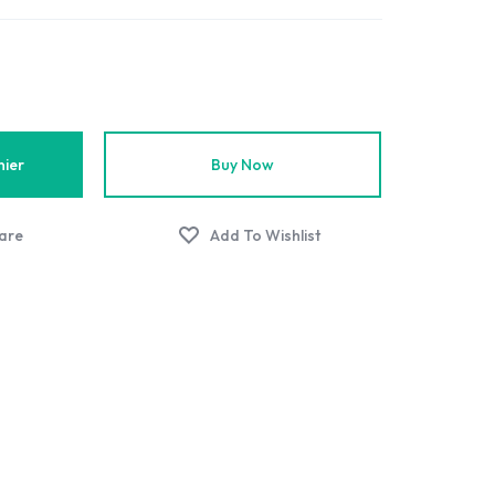
nier
Buy Now