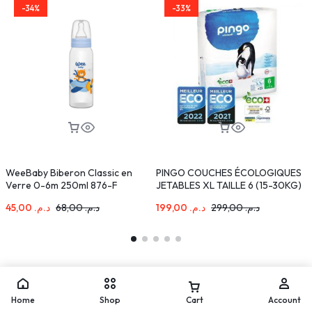
-34%
-33%
WeeBaby Biberon Classic en
PINGO COUCHES ÉCOLOGIQUES
N
Verre 0-6m 250ml 876-F
JETABLES XL TAILLE 6 (15-30KG)
D
32 COUCHES
+
45,00
د.م.
68,00
د.م.
199,00
د.م.
299,00
د.م.
Home
Shop
Cart
Account