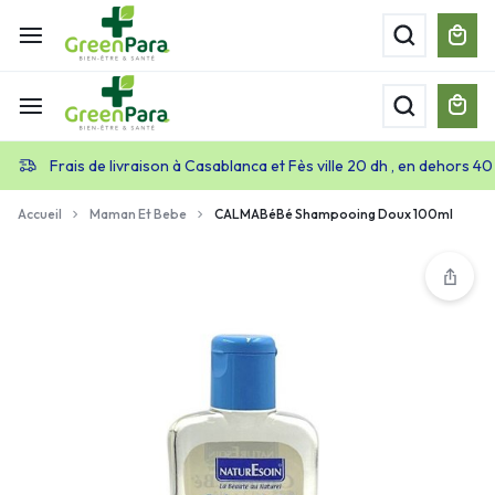
Frais de livraison à Casablanca et Fès ville 20 dh , en dehors 40
Accueil
Maman Et Bebe
CALMABéBé Shampooing Doux 100ml