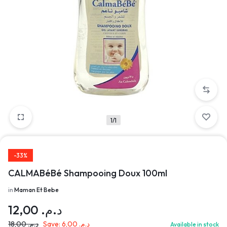
1/1
-33%
CALMABéBé Shampooing Doux 100ml
in
Maman Et Bebe
12,00
د.م.
18,00
د.م.
Save:
6,00
د.م.
Available in stock