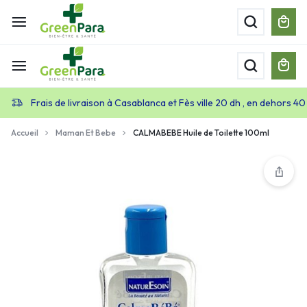
Frais de livraison à Casablanca et Fès ville 20 dh , en dehors 40
Accueil
Maman Et Bebe
CALMABEBE Huile de Toilette 100ml