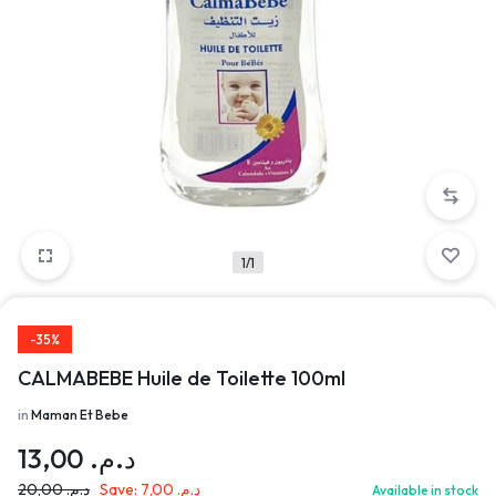
1/1
-35%
CALMABEBE Huile de Toilette 100ml
in
Maman Et Bebe
13,00
د.م.
20,00
د.م.
Save:
7,00
د.م.
Available in stock