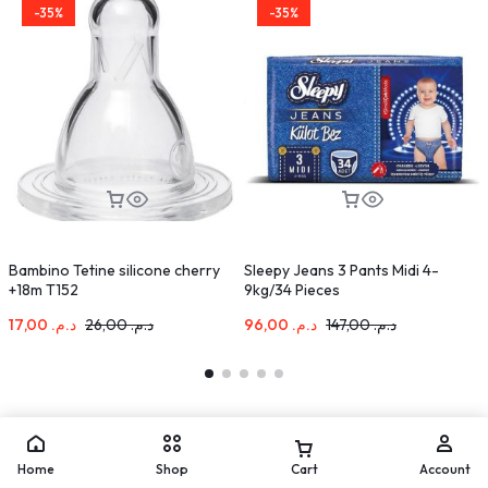
-35%
-35%
Bambino Tetine silicone cherry
Sleepy Jeans 3 Pants Midi 4-
M
+18m T152
9kg/34 Pieces
2
17,00
د.م.
26,00
د.م.
96,00
د.م.
147,00
د.م.
Home
Shop
Cart
Account