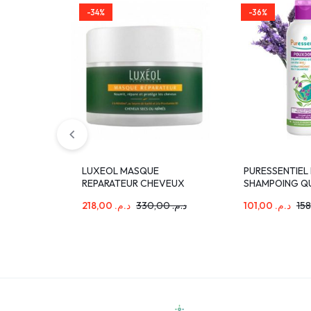
-34%
-36%
LUXEOL MASQUE
PURESSENTIE
REPARATEUR CHEVEUX
SHAMPOING Q
SECS OU ABIMES 200ML
BIO 200 ML
218,00
د.م.
330,00
د.م.
101,00
د.م.