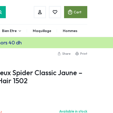
Cart
Bien Etre
Maquillage
Hommes
hors 40 dh
Share
Print
eux Spider Classic Jaune –
Hair 1502
د.
Available in stock