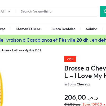
All
rps
Maman Et Bebe
Bucco Dentaire
Solaire
de livraison à Casablanca et Fès ville 20 dh , en de
 Jaune – L – I Love My Hair 1502
-35%
Brosse a Chev
L – I Love My 
in
Soins Cheveux
206,00
د.م.
315,00
د.م.
Save:
109,00
.م