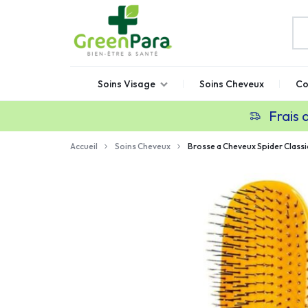
GREENPARA
Parapharmacie
Soins Visage
Soins Cheveux
Co
en
ligne
Frais 
Maroc
Accueil
Soins Cheveux
Brosse a Cheveux Spider Classic