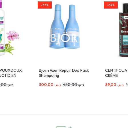
-33%
-34%
L POUXDOUX
Bjorn Axen Repair Duo Pack
CENTIFOLIA
UOTIDIEN
Shampoing
CRÈME
250ml+Conditionner 250ml
ANTIPELLIC
158,00
د.م.
300,00
د.م.
450,00
د.م.
89,00
د.م.