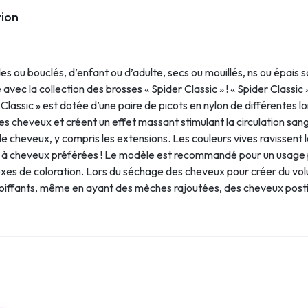
tion
es ou bouclés, d’enfant ou d’adulte, secs ou mouillés, ns ou épais 
ec la collection des brosses « Spider Classic » ! « Spider Classic
 Classic » est dotée d’une paire de picots en nylon de différentes 
es cheveux et créent un effet massant stimulant la circulation san
 cheveux, y compris les extensions. Les couleurs vives ravissent le
s à cheveux préférées ! Le modèle est recommandé pour un usage p
es de coloration. Lors du séchage des cheveux pour créer du volu
ts coiffants, même en ayant des mèches rajoutées, des cheveux pos