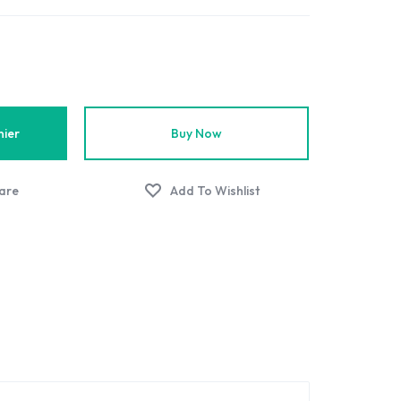
nier
Buy Now