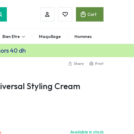
Cart
Bien Etre
Maquillage
Hommes
hors 40 dh
Share
Print
iversal Styling Cream
.
Available in stock