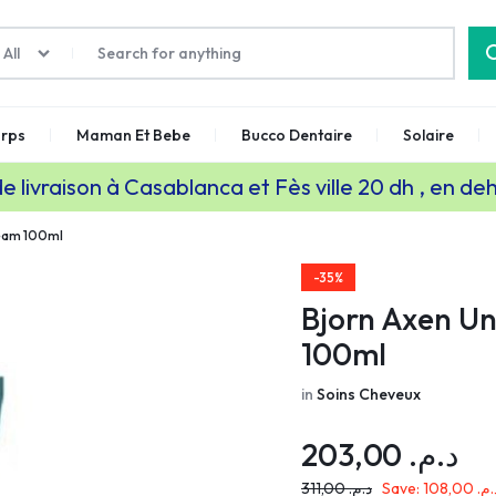
All
rps
Maman Et Bebe
Bucco Dentaire
Solaire
de livraison à Casablanca et Fès ville 20 dh , en de
ream 100ml
-35%
Bjorn Axen Un
100ml
in
Soins Cheveux
203,00
د.م.
311,00
د.م.
Save:
108,00
د.م