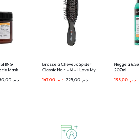
ISHING
Brosse a Cheveux Spider
Nuggela & Su
acle Mask
Classic Noir – M – I Love My
207ml
Hair 1501
450,00
د.م.
147,00
د.م.
225,00
د.م.
195,00
د.م.