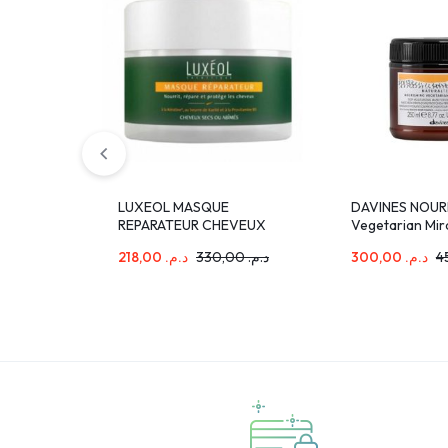
LUXEOL MASQUE
DAVINES NOUR
REPARATEUR CHEVEUX
Vegetarian Mir
SECS OU ABIMES 200ML
250 ML
218,00
د.م.
330,00
د.م.
300,00
د.م.