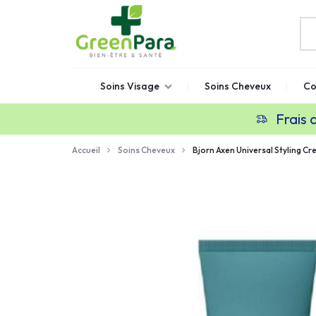
GREENPARA
Parapharmacie
Soins Visage
Soins Cheveux
Co
en
ligne
Frais 
Maroc
Accueil
Soins Cheveux
Bjorn Axen Universal Styling C