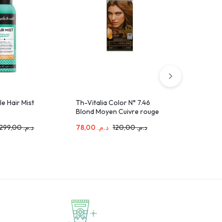
le Hair Mist
Th-Vitalia Color N° 7.46
IRALTONE 
Blond Moyen Cuivre rouge
lotion 10
299,00
د.م.
78,00
د.م.
120,00
د.م.
489,00
.م