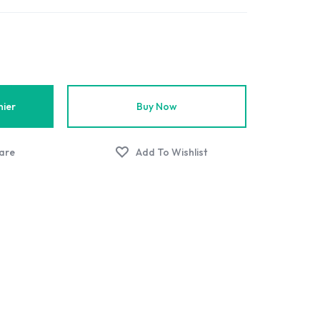
nier
Buy Now