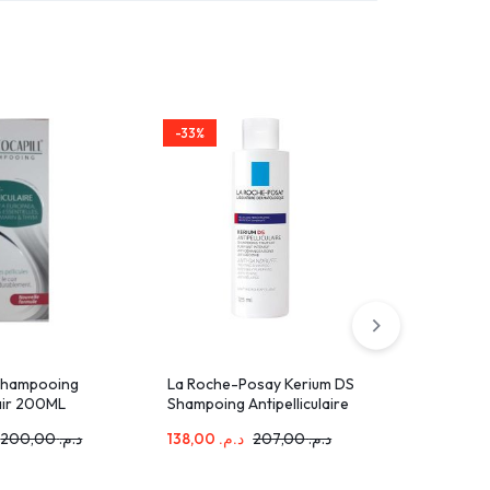
-33%
-34%
 Shampooing
La Roche-Posay Kerium DS
Biokap – 
lair 200ML
Shampoing Antipelliculaire
Delicato
Intensif Pellicules Grasses
décolora
200,00
د.م.
138,00
د.م.
207,00
د.م.
158,00
.م
Persistantes | 125ml