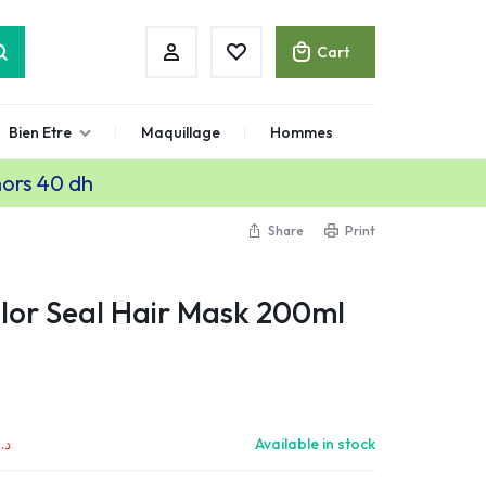
Cart
Bien Etre
Maquillage
Hommes
hors 40 dh
Share
Print
lor Seal Hair Mask 200ml
د.
Available in stock