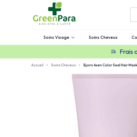
GREENPARA
Parapharmacie
Soins Visage
Soins Cheveux
Co
en
ligne
Frais 
Maroc
Accueil
Soins Cheveux
Bjorn Axen Color Seal Hair Ma