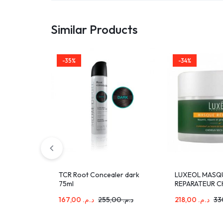
Similar Products
-35%
-34%
TCR Root Concealer dark
LUXEOL MASQ
75ml
REPARATEUR 
SECS OU ABIM
167,00
د.م.
255,00
د.م.
218,00
د.م.