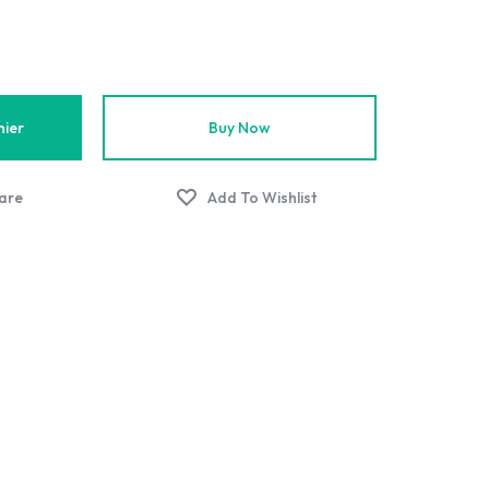
nier
Buy Now