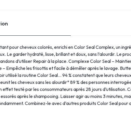
tion
nt pour cheveux colorés, enrichi en Color Seal Complex, un ingréd
. Le garder hydraté, lisse, brillant et doux, sans l’alourdir. Le prod
dons d’utiliser Repair à la place. Complexe Color Seal – Maintient
e – Empêche les frisottis et facile à démêler après le lavage. Butte
oir utilisé la routine Color Seal… 94 % constatent que leurs cheveux
ajeunit les cheveux sans les alourdir* 89 % des personnes interrogée
ffet testé par les consommateurs après 28 jours d’utilisation. Cons
essorés après le shampooing. Laisser agir au moins 3 minutes, ma
ondamment. Combinez-le avec d’autres produits Color Seal pour am