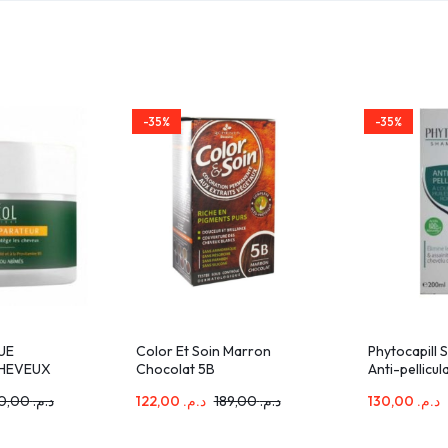
-35%
-35%
UE
Color Et Soin Marron
Phytocapill
CHEVEUX
Chocolat 5B
Anti-pellicu
ES 200ML
330,00
د.م.
122,00
د.م.
189,00
د.م.
130,00
د.م.