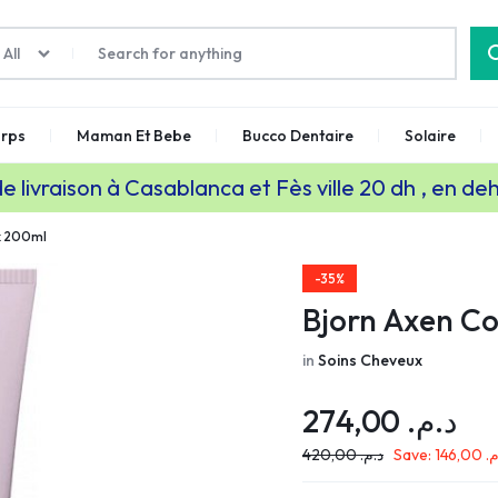
All
rps
Maman Et Bebe
Bucco Dentaire
Solaire
de livraison à Casablanca et Fès ville 20 dh , en de
sk 200ml
-35%
Bjorn Axen Co
in
Soins Cheveux
274,00
د.م.
420,00
د.م.
Save:
146,00
.م