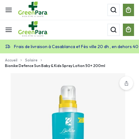
Frais de livraison à Casablanca et Fès ville 20 dh , en dehors 40
Accueil
Solaire
Bionike Defence Sun Baby & Kids Spray Lotion 50+ 200ml