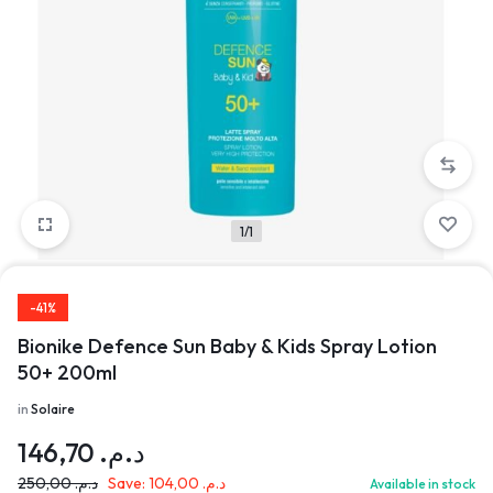
1/1
-41%
Bionike Defence Sun Baby & Kids Spray Lotion
50+ 200ml
in
Solaire
146,70
د.م.
250,00
د.م.
Save:
104,00
د.م.
Available in stock