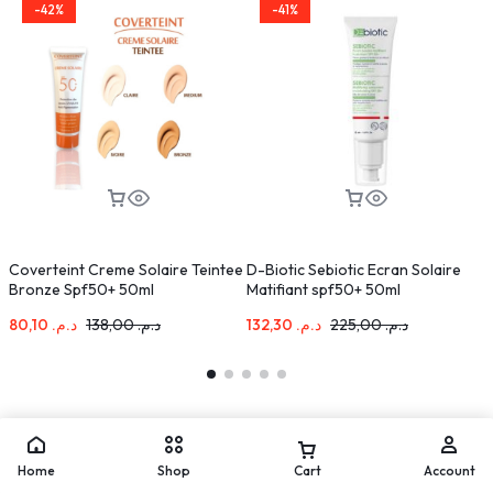
-42%
-41%
Coverteint Creme Solaire Teintee
D-Biotic Sebiotic Ecran Solaire
D
Bronze Spf50+ 50ml
Matifiant spf50+ 50ml
80,10
د.م.
138,00
د.م.
132,30
د.م.
225,00
د.م.
Home
Shop
Cart
Account