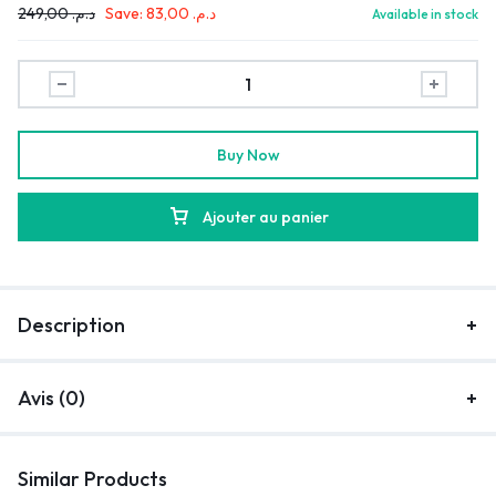
249,00
د.م.
Save:
83,00
د.م.
Available in stock
Buy Now
Ajouter au panier
Description
Avis (0)
Similar Products