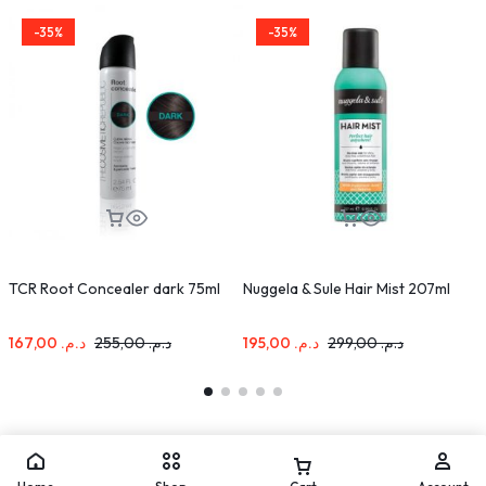
-35%
-35%
TCR Root Concealer dark 75ml
Nuggela & Sule Hair Mist 207ml
D
167,00
د.م.
255,00
د.م.
195,00
د.م.
299,00
د.م.