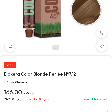
1/1
-33%
Biokera Color Blonde Perlée N°7.12
in
Soins Cheveux
166,00
د.م.
249,00
د.م.
Save:
83,00
د.م.
Available in stock