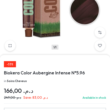
1/1
-33%
Biokera Color Aubergine Intense N°5.96
in
Soins Cheveux
166,00
د.م.
249,00
د.م.
Save:
83,00
د.م.
Available in stock