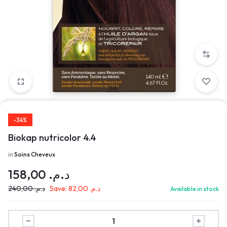
1/4
-34%
Biokap nutricolor 4.4
in
Soins Cheveux
158,00
د.م.
240,00
د.م.
Save:
82,00
د.م.
Available in stock