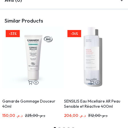
Similar Products
-33%
-34%
Gamarde Gommage Douceur
SENSILIS Eau Micellaire AR Peau
R
40ml
Sensible et Réactive 400ml
150,00
د.م.
225,00
د.م.
206,00
د.م.
312,00
د.م.