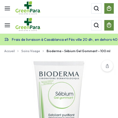
Frais de livraison à Casablanca et Fès ville 20 dh , en dehors 40
Accueil
Soins Visage
Bioderma – Sébium Gel Gommant – 100 ml