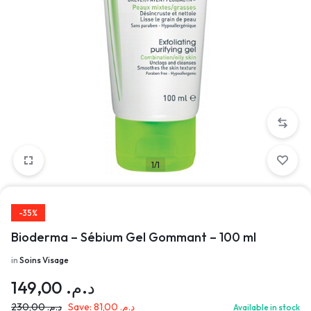
1/1
-35%
Bioderma – Sébium Gel Gommant – 100 ml
in
Soins Visage
149,00
د.م.
230,00
د.م.
Save:
81,00
د.م.
Available in stock