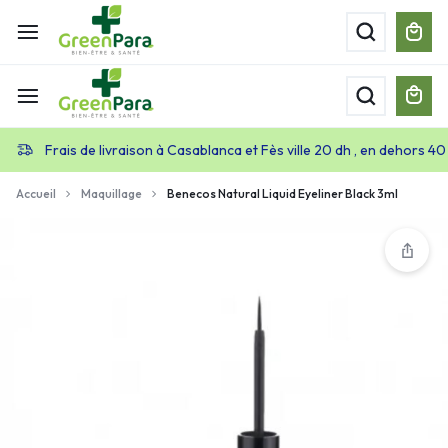
Frais de livraison à Casablanca et Fès ville 20 dh , en dehors 40
Accueil
Maquillage
Benecos Natural Liquid Eyeliner Black 3ml