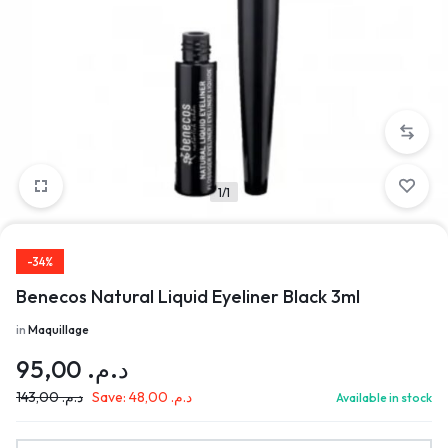
1/1
-34%
Benecos Natural Liquid Eyeliner Black 3ml
in
Maquillage
95,00
د.م.
143,00
د.م.
Save:
48,00
د.م.
Available in stock