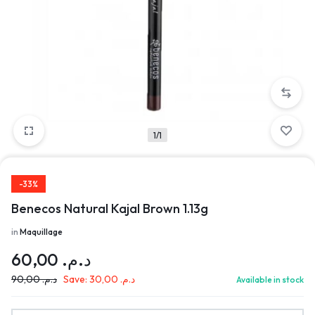
1/1
-33%
Benecos Natural Kajal Brown 1.13g
in
Maquillage
60,00
د.م.
90,00
د.م.
Save:
30,00
د.م.
Available in stock