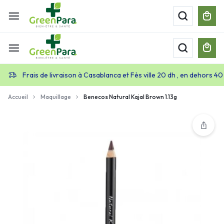
Frais de livraison à Casablanca et Fès ville 20 dh , en dehors 40
Accueil
Maquillage
Benecos Natural Kajal Brown 1.13g