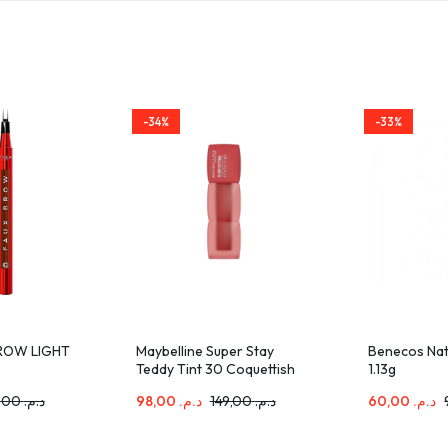
-34%
-33%
BROW LIGHT
Maybelline Super Stay
Benecos Natu
Teddy Tint 30 Coquettish
1.13g
5ml
173,00
د.م.
98,00
د.م.
149,00
د.م.
60,00
د.م.