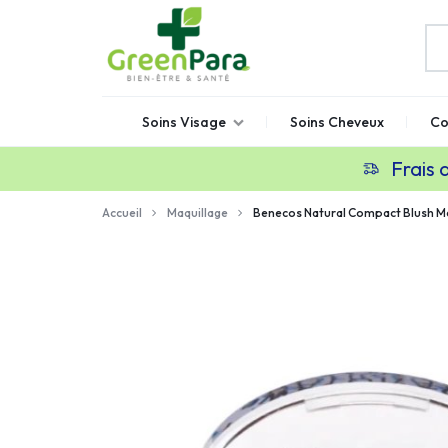
GREENPARA
Parapharmacie
Soins Visage
Soins Cheveux
Co
en
ligne
Frais 
Maroc
Accueil
Maquillage
Benecos Natural Compact Blush M