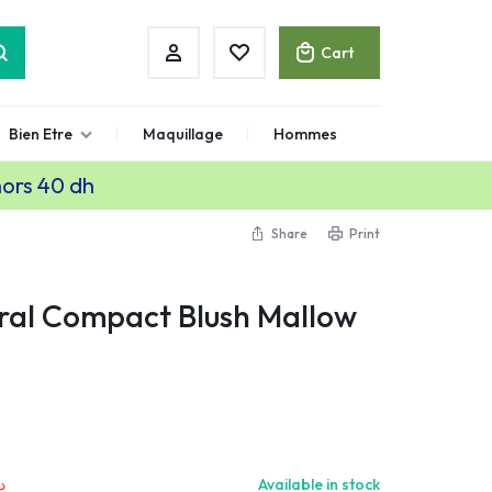
Cart
Bien Etre
Maquillage
Hommes
hors 40 dh
Share
Print
ral Compact Blush Mallow
.
Available in stock