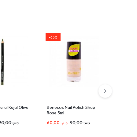
-33%
-33%
ral Kajal Olive
Benecos Nail Polish Shap
Maybellin
Rose 5ml
Toffee N
90,00
د.م.
60,00
د.م.
90,00
د.م.
118,00
د.م