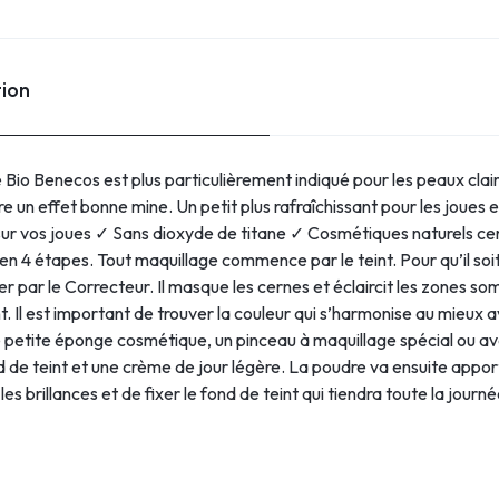
tion
io Benecos est plus particulièrement indiqué pour les peaux claire
ffre un effet bonne mine. Un petit plus rafraîchissant pour les joues
ur vos joues ✓ Sans dioxyde de titane ✓ Cosmétiques naturels cert
e en 4 étapes. Tout maquillage commence par le teint. Pour qu’il soi
 par le Correcteur. Il masque les cernes et éclaircit les zones so
nt. Il est important de trouver la couleur qui s’harmonise au mieux 
petite éponge cosmétique, un pinceau à maquillage spécial ou avec 
de teint et une crème de jour légère. La poudre va ensuite apporter
es brillances et de fixer le fond de teint qui tiendra toute la journé