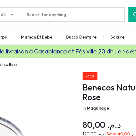
All
rps
Maman Et Bebe
Bucco Dentaire
Solaire
de livraison à Casablanca et Fès ville 20 dh , en de
allow Rose
-33%
Benecos Natu
Rose
in
Maquillage
80,00
د.م.
120,00
د.م.
Save:
40,00
د.م