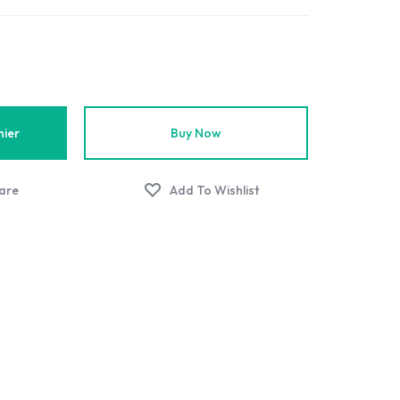
nier
Buy Now