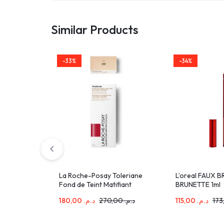
Similar Products
-33%
-34%
La Roche-Posay Toleriane
L’oreal FAUX 
Fond de Teint Matifiant
BRUNETTE 1ml
SPF20 Peau Mixte à Grasse
180,00
د.م.
270,00
د.م.
115,00
د.م.
| 30ml