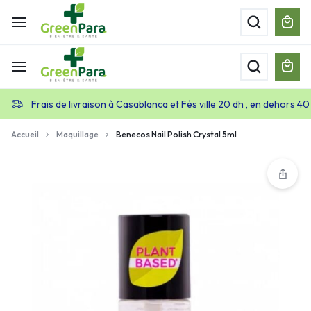
Frais de livraison à Casablanca et Fès ville 20 dh , en dehors 40
Accueil
Maquillage
Benecos Nail Polish Crystal 5ml