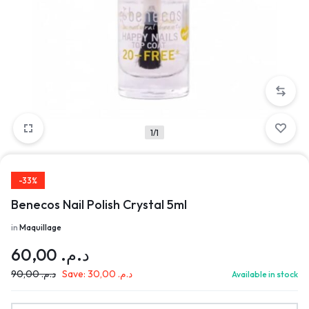
1/1
-33%
Benecos Nail Polish Crystal 5ml
in
Maquillage
60,00
د.م.
90,00
د.م.
Save:
30,00
د.م.
Available in stock