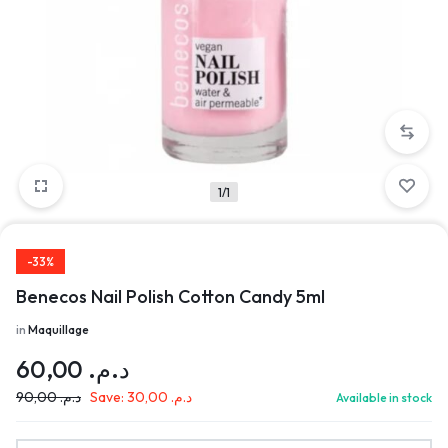
1/1
-33%
Benecos Nail Polish Cotton Candy 5ml
in
Maquillage
60,00
د.م.
90,00
د.م.
Save:
30,00
د.م.
Available in stock