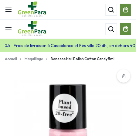
Frais de livraison à Casablanca et Fès ville 20 dh , en dehors 40
Accueil
Maquillage
Benecos Nail Polish Cotton Candy 5ml