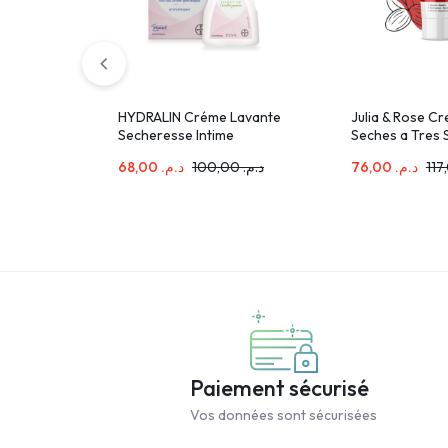
HYDRALIN Créme Lavante
Julia & Rose C
Secheresse Intime
Seches a Tres 
68,00
د.م.
100,00
د.م.
76,00
د.م.
Paiement sécurisé
Vos données sont sécurisées