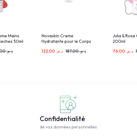
reme Mains
Novaskin Creme
Julia & Rose
Seches 50ml
Hydratante pour le Corps
200ml
200ml
117,00
د.م.
122,00
د.م.
187,00
د.م.
76,00
د.م.
Confidentialité
de vos données personnelles