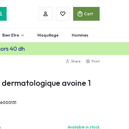
Cart
Bien Etre
Maquillage
Hommes
hors 40 dh
Share
Print
 dermatologique avoine 1
6000131
.
Available in stock