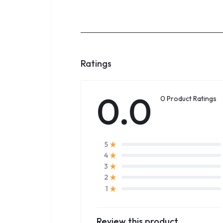
Ratings
0.0
0 Product Ratings
5
4
3
2
1
Review this product