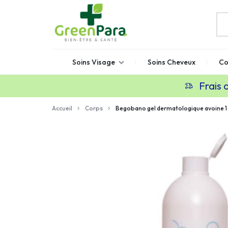
GREENPARA
Parapharmacie
Soins Visage
Soins Cheveux
Co
en
ligne
Frais 
Maroc
Accueil
Corps
Begobano gel dermatologique avoine 1 