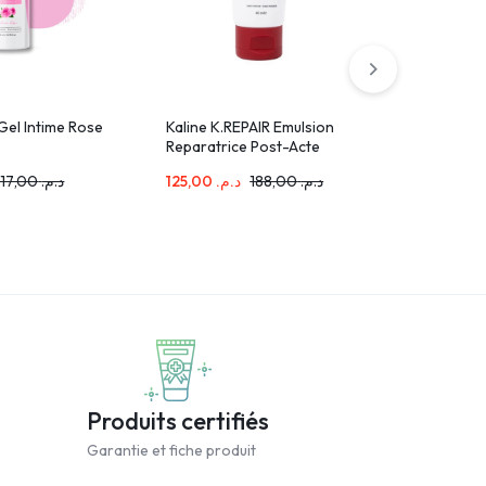
 Gel Intime Rose
Kaline K.REPAIR Emulsion
MDC Tone
Reparatrice Post-Acte
Whitenin
40ml
117,00
د.م.
125,00
د.م.
188,00
د.م.
235,00
.م
Produits certifiés
Garantie et fiche produit