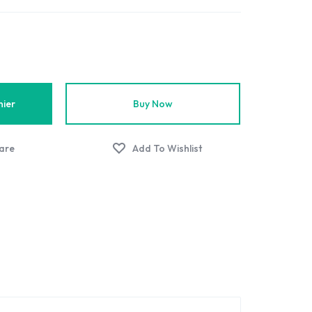
nier
Buy Now