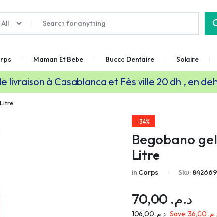
All
rps
Maman Et Bebe
Bucco Dentaire
Solaire
de livraison à Casablanca et Fès ville 20 dh , en de
Litre
-34%
Begobano gel
Litre
in
Corps
Sku:
842669
70,00
د.م.
106,00
د.م.
Save:
36,00
د.م