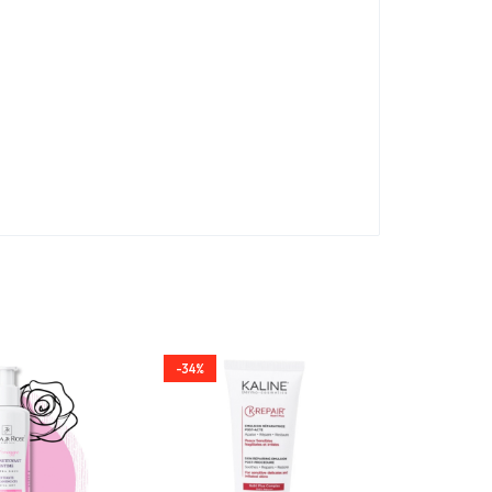
-34%
-35%