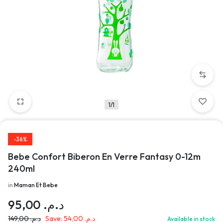
1/1
-36%
Bebe Confort Biberon En Verre Fantasy 0-12m
240ml
in
Maman Et Bebe
95,00
د.م.
149,00
د.م.
Save:
54,00
د.م.
Available in stock