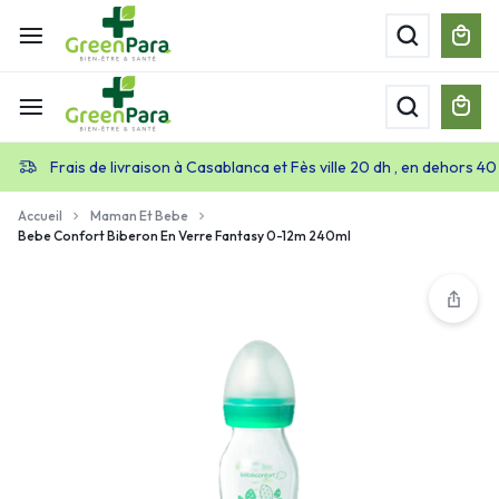
Frais de livraison à Casablanca et Fès ville 20 dh , en dehors 40
Accueil
Maman Et Bebe
Bebe Confort Biberon En Verre Fantasy 0-12m 240ml