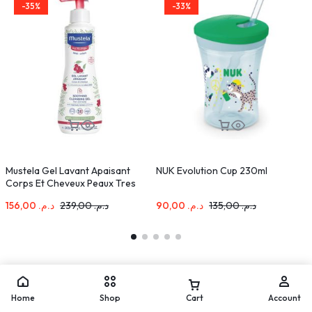
-35%
-33%
Mustela Gel Lavant Apaisant
NUK Evolution Cup 230ml
M
Corps Et Cheveux Peaux Tres
2
Sensibles 300ml
156,00
د.م.
239,00
د.م.
90,00
د.م.
135,00
د.م.
Home
Shop
Cart
Account