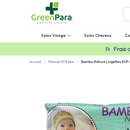
GREENPARA
Parapharmacie
Soins Visage
Soins Cheveux
Co
en
ligne
Frais 
Maroc
Accueil
Maman Et Bebe
Bambo Nature Lingettes 50P 