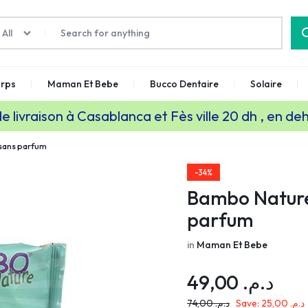
All
rps
Maman Et Bebe
Bucco Dentaire
Solaire
de livraison à Casablanca et Fès ville 20 dh , en de
sans parfum
-34%
Bambo Nature
parfum
in
Maman Et Bebe
49,00
د.م.
74,00
د.م.
Save:
25,00
د.م.