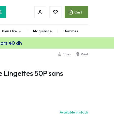
Cart
Bien Etre
Maquillage
Hommes
hors 40 dh
Share
Print
 Lingettes 50P sans
Available in stock