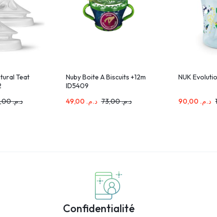
tural Teat
Nuby Boite A Biscuits +12m
NUK Evoluti
2
ID5409
120,00
د.م.
49,00
د.م.
73,00
د.م.
90,00
د.م.
Confidentialité