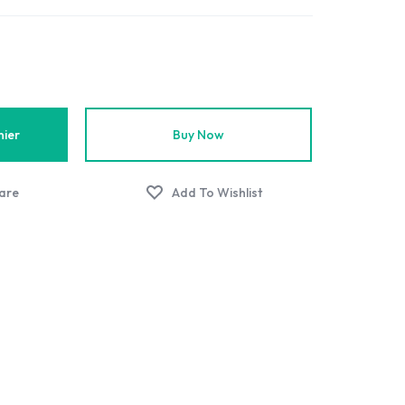
nier
Buy Now