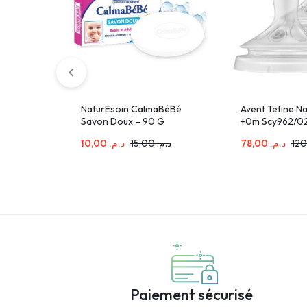
NaturEsoin CalmaBéBé
Avent Tetine Na
Savon Doux – 90 G
+0m Scy962/0
10,00
د.م.
15,00
د.م.
78,00
د.م.
Paiement sécurisé