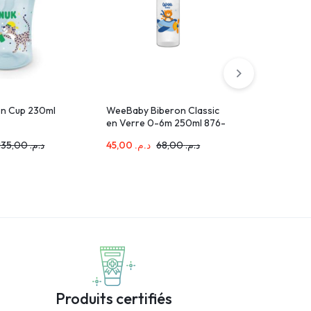
on Cup 230ml
WeeBaby Biberon Classic
WeeBaby T
en Verre 0-6m 250ml 876-
Large N°
F
135,00
د.م.
45,00
د.م.
68,00
د.م.
23,00
د.م
Produits certifiés