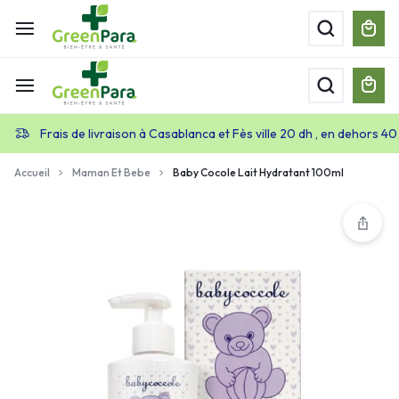
Frais de livraison à Casablanca et Fès ville 20 dh , en dehors 40
Accueil
Maman Et Bebe
Baby Cocole Lait Hydratant 100ml