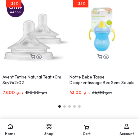
-35%
-35%
Avent Tetine Natural Teat +0m
Notre Bebe Tasse
B
Scy962/02
D’apprentissage Bec Semi Souple
C
+6m 270ml
78,00
د.م.
120,00
د.م.
43,00
د.م.
66,00
د.م.
Home
Shop
Cart
Account