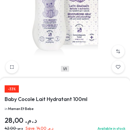
1/1
-33%
Baby Cocole Lait Hydratant 100ml
in
Maman Et Bebe
28,00
د.م.
42,00
د.م.
Save:
14,00
د.م.
Available in stock