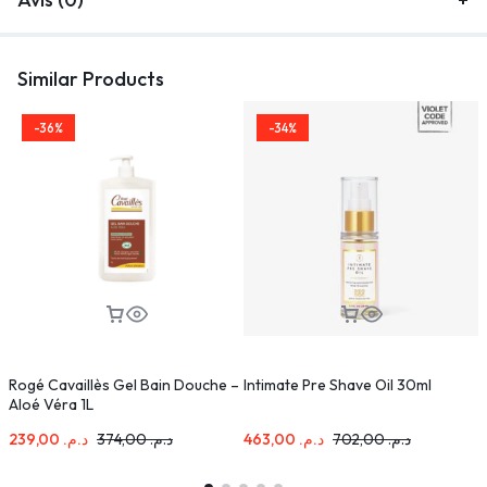
Similar Products
-36%
-34%
Rogé Cavaillès Gel Bain Douche –
Intimate Pre Shave Oil 30ml
C
Aloé Véra 1L
D
239,00
د.م.
374,00
د.م.
463,00
د.م.
702,00
د.م.