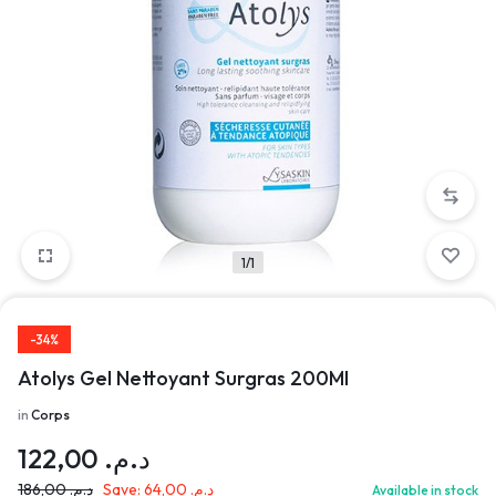
1/1
-34%
Atolys Gel Nettoyant Surgras 200Ml
in
Corps
122,00
د.م.
186,00
د.م.
Save:
64,00
د.م.
Available in stock