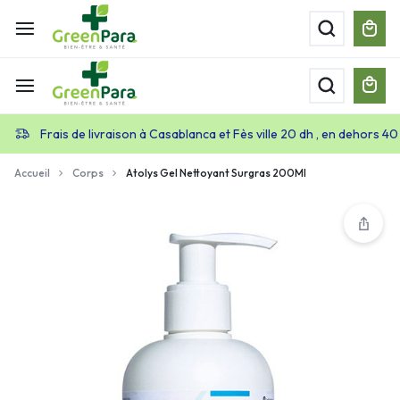
Frais de livraison à Casablanca et Fès ville 20 dh , en dehors 40
Accueil
Corps
Atolys Gel Nettoyant Surgras 200Ml