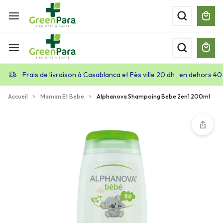
Frais de livraison à Casablanca et Fès ville 20 dh , en dehors 40
Accueil
Maman Et Bebe
Alphanova Shampoing Bebe 2en1 200ml