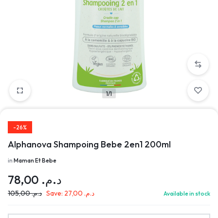
1/1
-26%
Alphanova Shampoing Bebe 2en1 200ml
in
Maman Et Bebe
78,00
د.م.
105,00
د.م.
Save:
27,00
د.م.
Available in stock