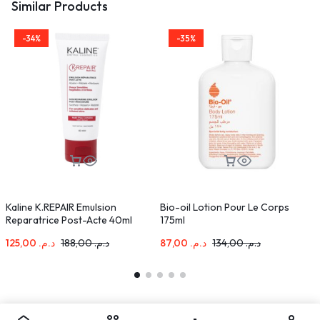
Similar Products
-34%
-35%
Kaline K.REPAIR Emulsion
Bio-oil Lotion Pour Le Corps
C
Reparatrice Post-Acte 40ml
175ml
O
125,00
د.م.
188,00
د.م.
87,00
د.م.
134,00
د.م.