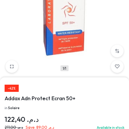
1/1
-42%
Addax Adn Protect Ecran 50+
in
Solaire
122,40
د.م.
211,00
د.م.
Save:
89,00
د.م.
Available in stock