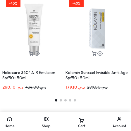
-40%
-40%
Heliocare 360° A-R Emulsion
Kolamin Sunxcel Invisible Anti-Age
L
Spf50+ 50ml
Spf50+ 50ml
L
260,10
د.م.
434,00
د.م.
179,10
د.م.
299,00
د.م.
Home
Shop
Cart
Account