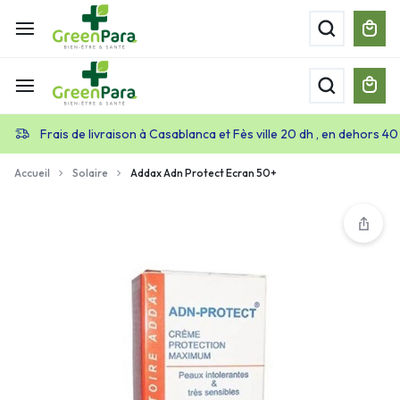
Frais de livraison à Casablanca et Fès ville 20 dh , en dehors 40
Accueil
Solaire
Addax Adn Protect Ecran 50+