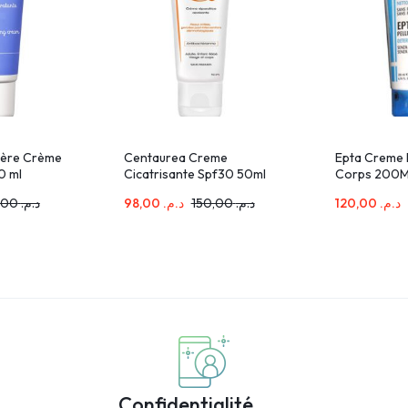
1ère Crème
Centaurea Creme
Epta Creme 
0 ml
Cicatrisante Spf30 50ml
Corps 200M
146,00
د.م.
98,00
د.م.
150,00
د.م.
120,00
د.م.
Confidentialité