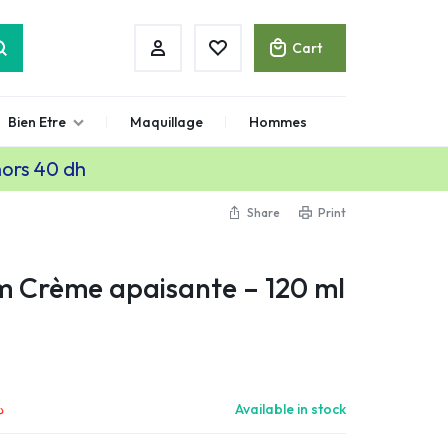
Cart
Bien Etre
Maquillage
Hommes
hors 40 dh
Share
Print
 Crème apaisante – 120 ml
.
Available in stock