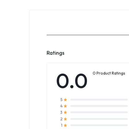
Ratings
0.0
0 Product Ratings
5
4
3
2
1