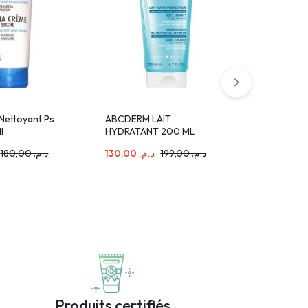
Nettoyant Ps
ABCDERM LAIT
NaturEsoi
l
HYDRATANT 200 ML
100 G
180,00
د.م.
130,00
د.م.
199,00
د.م.
24,00
د.م
Produits certifiés