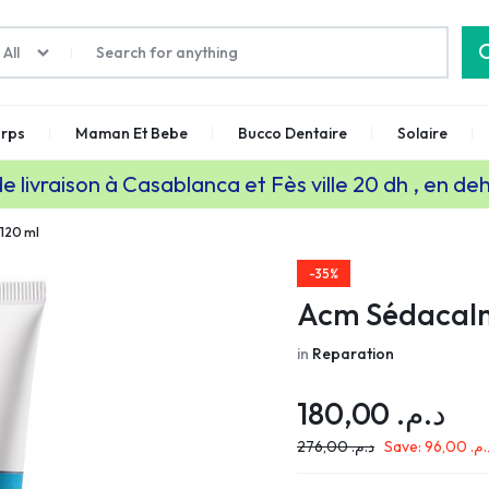
All
rps
Maman Et Bebe
Bucco Dentaire
Solaire
de livraison à Casablanca et Fès ville 20 dh , en de
120 ml
-35%
Acm Sédacalm
in
Reparation
180,00
د.م.
276,00
د.م.
Save:
96,00
د.م