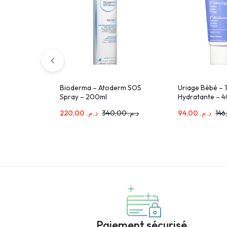
Bioderma – Atoderm SOS
Uriage Bébé – 
Spray – 200ml
Hydratante – 4
220,00
د.م.
340,00
د.م.
94,00
د.م.
Paiement sécurisé