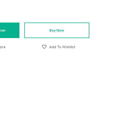
nier
Buy Now