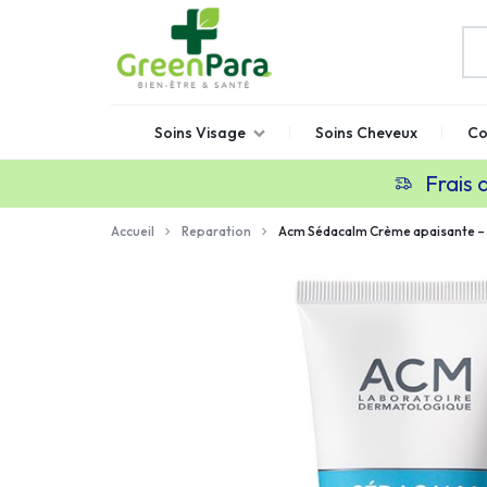
GREENPARA
Parapharmacie
Soins Visage
Soins Cheveux
Co
en
ligne
Frais 
Maroc
Accueil
Reparation
Acm Sédacalm Crème apaisante – 