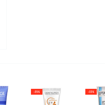
-35%
-33%