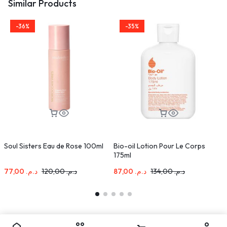
Similar Products
-36%
-35%
Soul Sisters Eau de Rose 100ml
Bio-oil Lotion Pour Le Corps
B
175ml
T
V
77,00
د.م.
120,00
د.م.
87,00
د.م.
134,00
د.م.