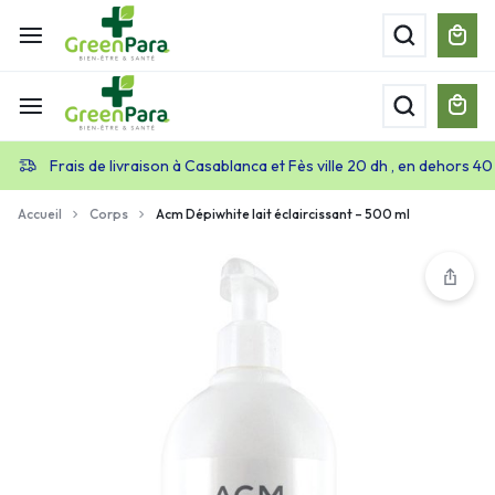
Frais de livraison à Casablanca et Fès ville 20 dh , en dehors 40
Accueil
Corps
Acm Dépiwhite lait éclaircissant – 500 ml