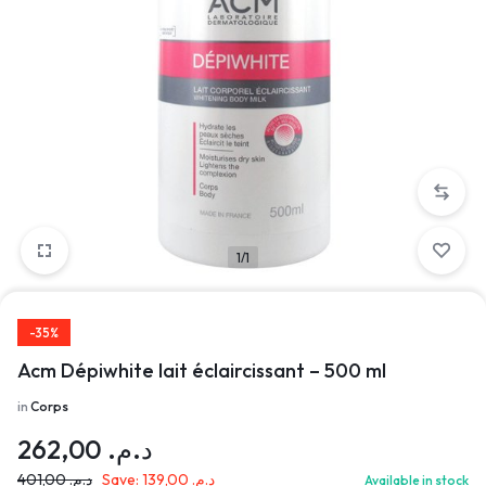
1/1
-35%
Acm Dépiwhite lait éclaircissant – 500 ml
in
Corps
262,00
د.م.
401,00
د.م.
Save:
139,00
د.م.
Available in stock