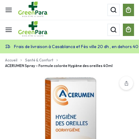
Frais de livraison à Casablanca et Fès ville 20 dh , en dehors 40
Accueil
Santé & Confort
ACERUMEN Spray – Formule colorée Hygiène des oreilles 40ml