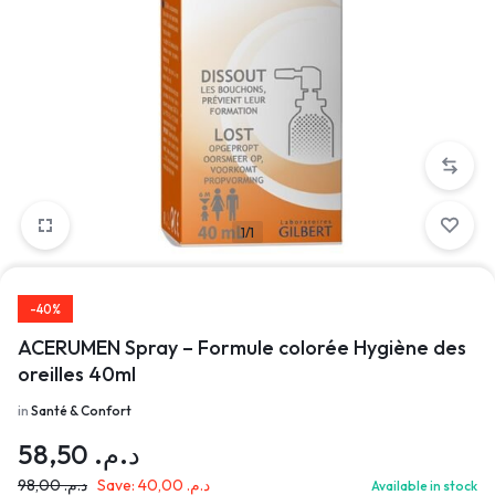
1/1
-40%
ACERUMEN Spray – Formule colorée Hygiène des
oreilles 40ml
in
Santé & Confort
58,50
د.م.
98,00
د.م.
Save:
40,00
د.م.
Available in stock