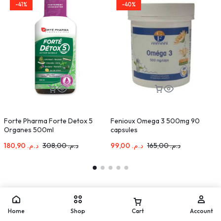
-41%
-40%
Forte Pharma Forte Detox 5
Fenioux Omega 3 500mg 90
A
Organes 500ml
capsules
T
180,90
د.م.
308,00
د.م.
99,00
د.م.
165,00
د.م.
Home
Shop
Cart
Account