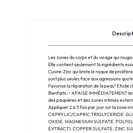
Descrip
Les zones du corps et du visage qui rougiss
Elle contient seulement 14 ingrédients esse
Cuivre-Zinc qui limite le risque de prol
sont plus seules face aux agressions quoti
Favorise la réparation de la peau¹ Etude cl
Bienfaits : • APAISE IMMÉDIATEMENT les pea
des paupières et des zones intimes externe
Appliquer 2 à 3 fois par jour sur la zo
CAPRYLIC/CAPRIC TRIGLYCERIDE. G
OXIDE. MAGNESIUM SULFATE. POLYGL
EXTRACT). COPPER SULFATE. ZINC S