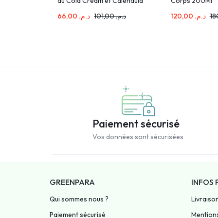
au Cold Cream et Calendula
Corps 200Ml
– Bébé – Peau sèche et très
66,00
د.م.
101,00
د.م.
120,00
د.م.
sèche 40 ml
Paiement sécurisé
Vos données sont sécurisées
GREENPARA
INFOS 
Qui sommes nous ?
Livraiso
Paiement sécurisé
Mentions