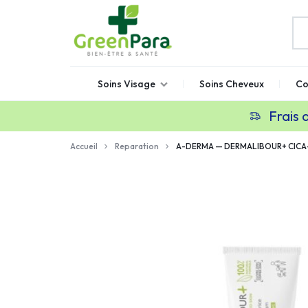
GREENPARA
Parapharmacie
Soins Visage
Soins Cheveux
Co
en
ligne
Frais 
Maroc
Accueil
Reparation
A-DERMA — DERMALIBOUR+ CICA-