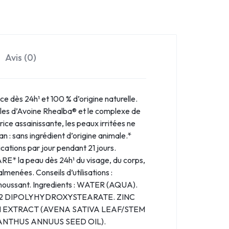
Avis (0)
ace dès 24h¹ et 100 % d’origine naturelle.
ntules d’Avoine Rhealba® et le complexe de
e assainissante, les peaux irritées ne
n : sans ingrédient d’origine animale.*
ications par jour pendant 21 jours.
ARE* la peau dès 24h¹ du visage, du corps,
menées. Conseils d’utilisations :
 moussant. Ingredients : WATER (AQUA).
-2 DIPOLYHYDROXYSTEARATE. ZINC
M EXTRACT (AVENA SATIVA LEAF/STEM
ANTHUS ANNUUS SEED OIL).