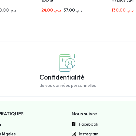
100 G
HYDRATANT
180,00
د.م.
24,00
د.م.
37,00
د.م.
130,00
د.م.
Confidentialité
de vos données personnelles
PRATIQUES
Nous suivre
n
Facebook
 légales
Instagram