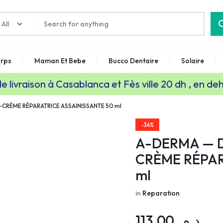
All
rps
Maman Et Bebe
Bucco Dentaire
Solaire
de livraison à Casablanca et Fès ville 20 dh , en de
CRÈME RÉPARATRICE ASSAINISSANTE 50 ml
-34%
A-DERMA — 
CRÈME RÉPAR
ml
in
Reparation
113,00
د.م.