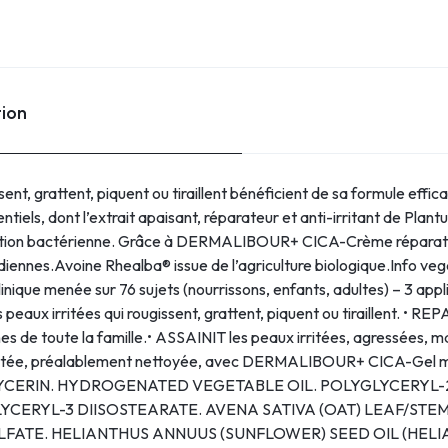
tion
ent, grattent, piquent ou tiraillent bénéficient de sa formule effic
ntiels, dont l’extrait apaisant, réparateur et anti-irritant de Pla
ifération bactérienne. Grâce à DERMALIBOUR+ CICA-Crème réparatric
diennes.Avoine Rhealba® issue de l’agriculture biologique.Info vega
inique menée sur 76 sujets (nourrissons, enfants, adultes) – 3 appl
ux irritées qui rougissent, grattent, piquent ou tiraillent. • REP
s de toute la famille.• ASSAINIT les peaux irritées, agressées, mal
ne irritée, préalablement nettoyée, avec DERMALIBOUR+ CICA-Gel
LYCERIN. HYDROGENATED VEGETABLE OIL. POLYGLYCERYL
YCERYL-3 DIISOSTEARATE. AVENA SATIVA (OAT) LEAF/STE
ULFATE. HELIANTHUS ANNUUS (SUNFLOWER) SEED OIL (HELI