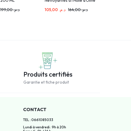
 200 ML
Nettoyantes à l’Huile d’Olive
Change 
Vierge – 70 Piéces Lot de 2
199,00
د.م.
105,00
د.م.
164,00
د.م.
13,00
د.م.
Produits certifiés
Garantie et fiche produit
CONTACT
TEL : 0661085033
Lundi à vendredi : 9h à 20h