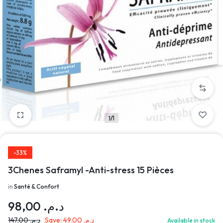
1/1
-33%
3Chenes Saframyl -Anti-stress 15 Pièces
in
Santé & Confort
98,00
د.م.
147,00
د.م.
Save:
49,00
د.م.
Available in stock