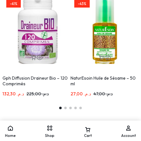
-41%
-43%
Gph Diffusion Draineur Bio – 120
NaturEsoin Huile de Sésame – 50
C
Comprimés
ml
132,30
د.م.
225,00
د.م.
27,00
د.م.
47,00
د.م.
Home
Shop
Cart
Account