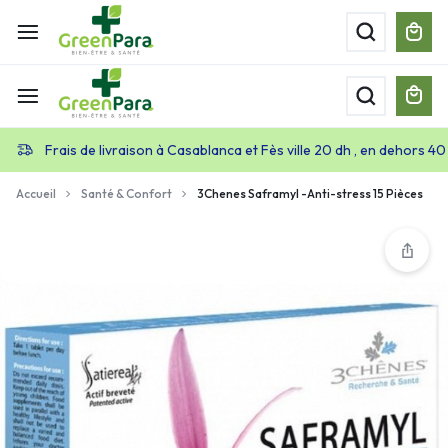
Frais de livraison à Casablanca et Fès ville 20 dh , en dehors 40
Accueil
Santé & Confort
3Chenes Saframyl -Anti-stress 15 Pièces