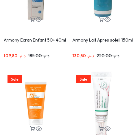
Armony Ecran Enfant 50+ 40ml
Armony Lait Apres soleil 150ml
109,80
د.م.
185,00
د.م.
130,50
د.م.
220,00
د.م.
Sale
Sale