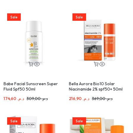
Sale
Sale
Babe Facial Sunscreen Super
Bella Aurora Bio10 Solar
Fluid Spf50 50ml
Niacinamide 2% spf50+ 50ml
174,60
د.م.
309,00
د.م.
216,90
د.م.
369,00
د.م.
Sale
Sale