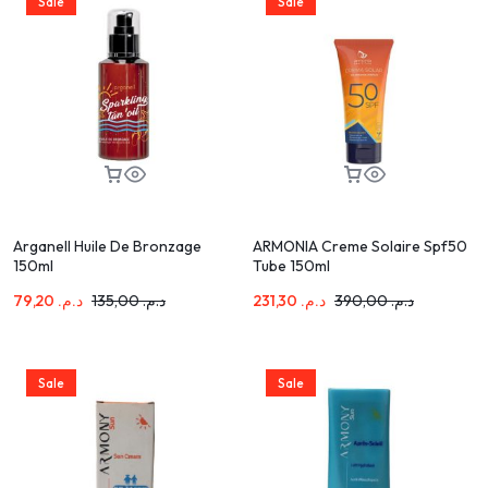
Sale
Sale
Arganell Huile De Bronzage
ARMONIA Creme Solaire Spf50
150ml
Tube 150ml
79,20
د.م.
135,00
د.م.
231,30
د.م.
390,00
د.م.
Sale
Sale