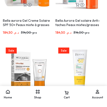
Bella aurora Gel Creme Solaire
Bella Aurora Gel solaire Anti-
SPF 50+ Peaux mixte à grasses
taches Peaux mixtes/grasses
50ml + Trousse
SPF 50+ 50 ml
184,50
د.م.
314,00
د.م.
184,50
د.م.
314,00
د.م.
Sale
Sale
Home
Shop
Cart
Account
Bella Aurora Ultra-Mat Ecran
BENOVA Hydra Sun Fluid 8H