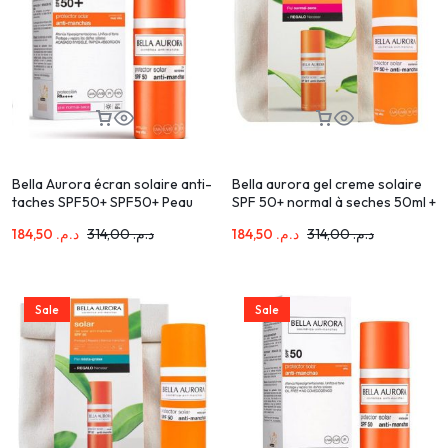
Bella Aurora écran solaire anti-
Bella aurora gel creme solaire
taches SPF50+ SPF50+ Peau
SPF 50+ normal à seches 50ml +
Normale et Sèche 50ml
Trousse
184,50
د.م.
314,00
د.م.
184,50
د.م.
314,00
د.م.
Sale
Sale