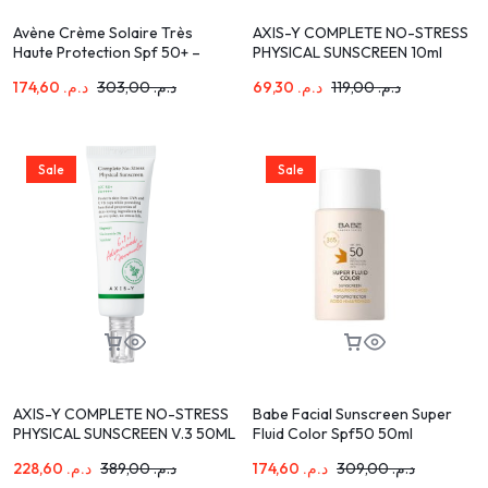
Avène Crème Solaire Très
AXIS-Y COMPLETE NO-STRESS
Haute Protection Spf 50+ –
PHYSICAL SUNSCREEN 10ml
50ml
174,60
د.م.
303,00
د.م.
69,30
د.م.
119,00
د.م.
Sale
Sale
AXIS-Y COMPLETE NO-STRESS
Babe Facial Sunscreen Super
PHYSICAL SUNSCREEN V.3 50ML
Fluid Color Spf50 50ml
228,60
د.م.
389,00
د.م.
174,60
د.م.
309,00
د.م.