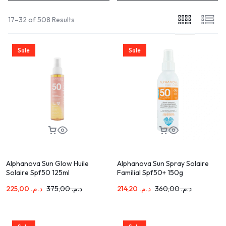
17–32 of 508 Results
Sale
Sale
Alphanova Sun Glow Huile
Alphanova Sun Spray Solaire
Solaire Spf50 125ml
Familial Spf50+ 150g
225,00
د.م.
375,00
د.م.
214,20
د.م.
360,00
د.م.