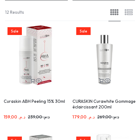
12 Results
Sale
Sale
Curaskin ABH Peeling 15% 30ml
CURASKIN Curawhite Gommage
éclaircissant 200ml
159,00
د.م.
239,00
د.م.
179,00
د.م.
269,00
د.م.