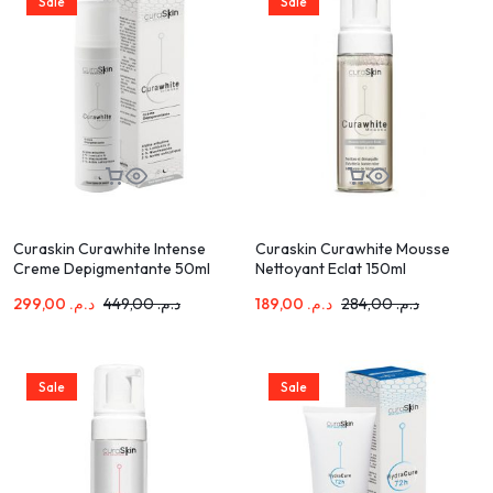
Sale
Sale
Curaskin Curawhite Intense
Curaskin Curawhite Mousse
Creme Depigmentante 50ml
Nettoyant Eclat 150ml
299,00
د.م.
449,00
د.م.
189,00
د.م.
284,00
د.م.
Sale
Sale