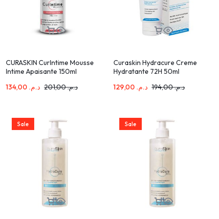
CURASKIN CurIntime Mousse
Curaskin Hydracure Creme
Intime Apaisante 150ml
Hydratante 72H 50ml
134,00
د.م.
201,00
د.م.
129,00
د.م.
194,00
د.م.
Sale
Sale