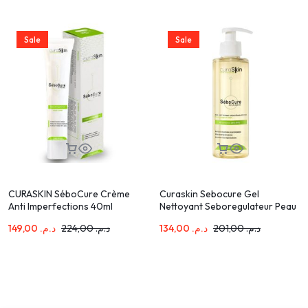
Sale
Sale
CURASKIN SéboCure Crème
Curaskin Sebocure Gel
Anti Imperfections 40ml
Nettoyant Seboregulateur Peau
Grasse 200ml
149,00
د.م.
224,00
د.م.
134,00
د.م.
201,00
د.م.